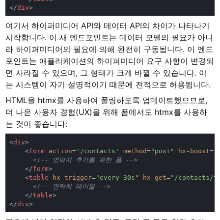
</
div
여기서 하이퍼미디어 API와 데이터 API의 차이가 나타나기
시작합니다. 이 새 엔드포인트는 데이터 모델의 필요가 아니
라 하이퍼미디어의 필요에 의해 완전히 구동됩니다. 이 엔드
포인트는 애플리케이션의 하이퍼미디어 요구 사항이 변경되
면 사라질 수 있으며, 그 형태가 크게 바뀔 수 있습니다. 이
는 시스템이 자기 설명적이기 때문에 전적으로 허용됩니다.
HTML을 htmx를 사용하여 폴링하도록 업데이트했으므로,
더 나은 사용자 경험(UX)을 위해 폼에서도 htmx를 사용하
는 것이 좋습니다:
<
div
    <
form 
action
=
'/contacts' 
method
=
"post" 
hx-boost
=
"
    </
form
    <
table 
hx-trigger
=
"every 30s" 
hx-get
=
"/contacts/t
    </
table
</
div