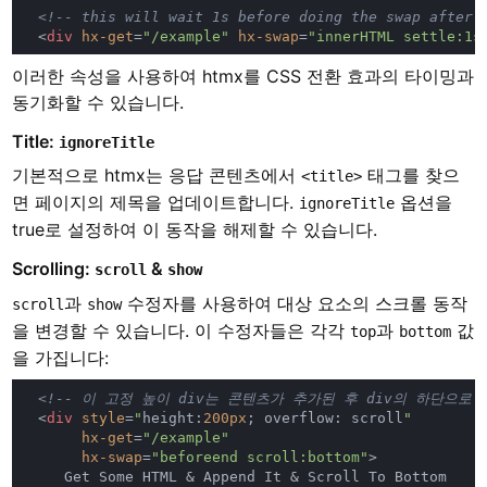
  <
div 
hx-get
=
"/example" 
hx-swap
=
"innerHTML settle:1s
이러한 속성을 사용하여 htmx를 CSS 전환 효과의 타이밍과
동기화할 수 있습니다.
Title:
ignoreTitle
기본적으로 htmx는 응답 콘텐츠에서
태그를 찾으
<title>
면 페이지의 제목을 업데이트합니다.
옵션을
ignoreTitle
true로 설정하여 이 동작을 해제할 수 있습니다.
Scrolling:
&
scroll
show
과
수정자를 사용하여 대상 요소의 스크롤 동작
scroll
show
을 변경할 수 있습니다. 이 수정자들은 각각
과
값
top
bottom
을 가집니다:
  <
div 
style
=
"
height:
200px
; overflow: scroll
hx-get
=
hx-swap
=
"beforeend scroll:bottom"