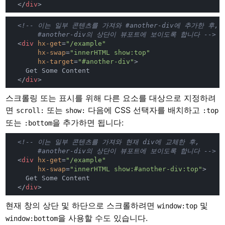
  </
div
  <
div 
hx-get
=
hx-swap
=
hx-target
=
"#another-div"
  </
div
스크롤링 또는 표시를 위해 다른 요소를 대상으로 지정하려
면
또는
다음에 CSS 선택자를 배치하고
scroll:
show:
:top
또는
을 추가하면 됩니다:
:bottom
  <
div 
hx-get
=
hx-swap
=
"innerHTML show:#another-div:top"
  </
div
현재 창의 상단 및 하단으로 스크롤하려면
및
window:top
을 사용할 수도 있습니다.
window:bottom